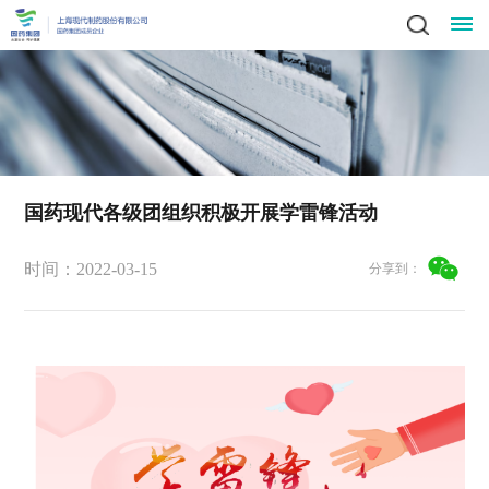
关
领
于
新
导
我
闻
业
致
国药现代各级团组织积极开展学雷锋活动
辞
产
们
动
务
责
时间：2022-03-15
集
分享到：
品
社
态
中
任
党
团
中
会
简
心
党
心
与
建
人
责
介
科
建
任
发
文
工
才
信
技
工
员
展
中
作
招
化
作
招
息
投
工
战
心
群
标
风