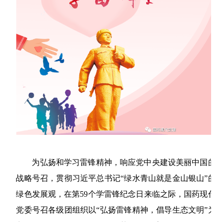
略
聘
公
资
药
团
信
采
公
工
息
开
者
物
帮
司
作
相
架
关
警
助
关
构
声
系
戒
与
所
明
获
相
支
荣
关
持
誉
公
发
告
展
为弘扬和学习雷锋精神，响应党中央建设美丽中国的
历
战略号召，贯彻习近平总书记“绿水青山就是金山银山”的
程
绿色发展观，在第59个学雷锋纪念日来临之际，国药现代
党委号召各级团组织以“弘扬雷锋精神，倡导生态文明”为