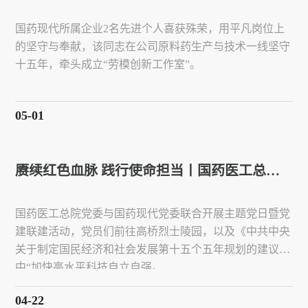
资
信
国药现代所属企业2名先进个人喜获殊荣，用平凡岗位上
息
者
的坚守与奉献，该同志在公司原料药生产与技术一线坚守
相
十五年，牵头成立“劳模创新工作室”。
关
关
声
系
05-01
明
药
相
物
关
赓续红色血脉 践行使命担当丨国药医工总院和...
公
警
告
国药医工总院党委与国药现代党委联合开展主题党日暨党
戒
建联建活动，党员们前往高桥烈士陵园，以及《中共中央
帮
关于制定国民经济和社会发展第十五个五年规划的建议》
中“加快高水平科技自立自强。
助
04-22
与