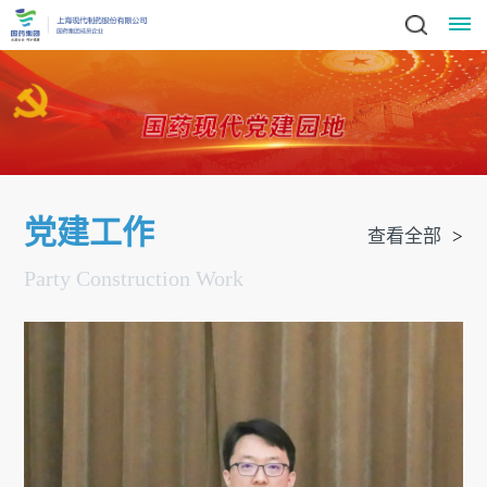
关
于
我
党建工作
查看全部
>
们
领
Party Construction Work
新
导
闻
致
辞
动
集
态
团
业
简