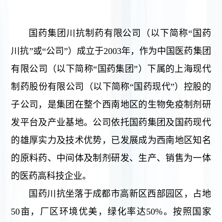
介
务
发
国药集团川抗制药有限公司（以下简称“国药
中
展
战
川抗”或“公司”）成立于2003年，作为中国医药集团
心
略
产
有限公司（以下简称“国药集团”）下属的上海现代
责
公
品
制药股份有限公司（以下简称“国药现代”）控股的
司
任
中
子公司，是集团在整个西南地区的生物免疫制剂研
架
心
与
发平台及产业基地。公司依托国药集团及国药现代
构
科
所
的雄厚实力及技术优势，已发展成为西南地区知名
文
技
获
中
的原料药、中间体及制剂研发、生产、销售为一体
化
荣
心
社
的医药高科技企业。
党
誉
会
国药川抗坐落于成都市高新区西部园区，占地
发
建
责
50亩，厂区环境优美，绿化率达50%。按照国家
展
任