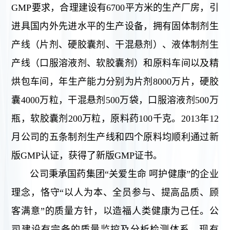
工
历
GMP要求，合理建设有6700平方米的生产厂房，引
员
程
作
进具国内外先进水平的生产设备，拥有固体制剂生
工
党
人
风
产线（片剂、硬胶囊剂、干混悬剂）、液体制剂生
建
采
产线（口服溶液剂、软胶囊剂）和原料车间以及精
才
工
烘包车间，年生产能力分别为片剂8000万片，硬胶
作
招
群
囊4000万粒，干混悬剂500万袋，口服溶液剂500万
聘
团
瓶，软胶囊剂200万粒，原料药100千克。2013年12
信
工
月公司的五条制剂生产线和四个原料均顺利通过新
作
息
版GMP认证，获得了新版GMP证书。
公司秉承国药集团“关爱生命 呵护健康”的企业
公
理念，恪守“以人为本、全员参与、提高品质、顾
开
招
客满意”的质量方针，以造福人类健康为己任。公
投
标
司建设有完备的质量监控及分析检测体系，现有