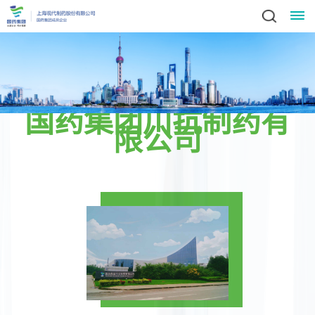
关
于
国药集团川抗制药有
我
限公司
们
领
新
导
闻
致
辞
动
集
态
团
业
简