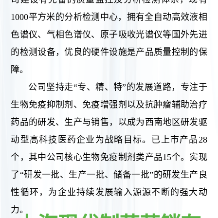
资
信
1000平方米的分析检测中心，拥有全自动高效液相
息
者
色谱仪、气相色谱仪、原子吸收光谱仪等国外先进
相
关
的检测设备，优良的硬件设施是产品质量控制的保
关
声
障。
系
明
公司坚持走“专、精、特”的发展道路，专注于
药
相
生物免疫抑制剂、免疫增强剂以及抗肿瘤辅助治疗
物
关
药品的研发、生产与销售，以成为西南地区研发驱
公
警
动型高科技医药企业为战略目标。已上市产品28
告
戒
个，其中公司核心生物免疫制剂类产品15个。实现
帮
了“研发一批、生产一批、储备一批”的研发生产良
性循环，为企业持续发展输入源源不断的强大动
助
力。
与