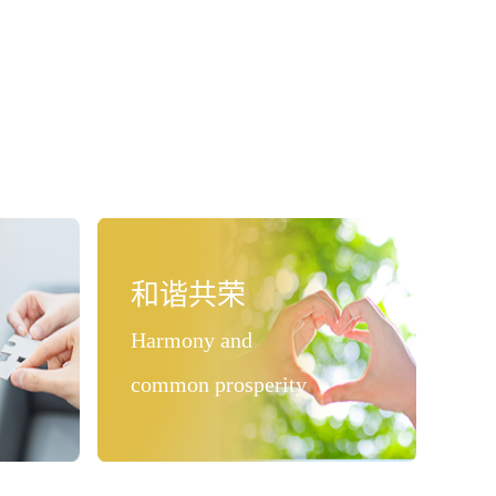
和谐共荣
Harmony and
common prosperity