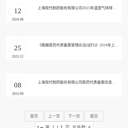
介
务
上海现代制药股份有限公司2023年温室气体排放报告
12
发
中
2024-08
展
战
心
略
产
责
《根据医药代表备案管理办法(试行)》2024年上海现代制药股份有限公司对授权医药代表信息进行公示
公
25
品
司
任
中
2023-12
架
心
与
构
科
所
文
技
上海现代制药股份有限公司医药代表备案信息公示
08
获
中
化
2023-09
荣
心
社
党
誉
会
发
建
首页
上一页
下一页
尾页
责
展
任
第 1
/ 1
页 总条数: 4