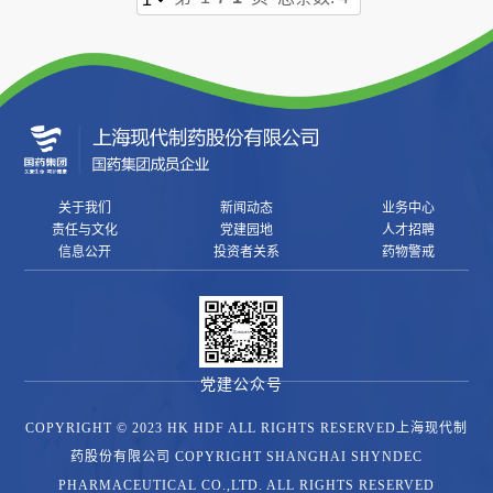
工
历
员
程
作
工
党
人
风
建
采
才
工
作
招
群
关于我们
新闻动态
业务中心
责任与文化
党建园地
人才招聘
聘
团
信息公开
投资者关系
药物警戒
信
工
作
息
公
党建公众号
开
COPYRIGHT © 2023 HK HDF ALL RIGHTS RESERVED上海现代制
招
投
药股份有限公司 COPYRIGHT SHANGHAI SHYNDEC
标
PHARMACEUTICAL CO.,LTD. ALL RIGHTS RESERVED