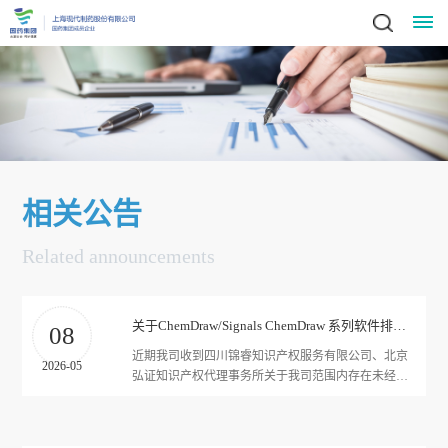
关
于
我
相关公告
们
领
Related announcements
新
导
闻
致
关于ChemDraw/Signals ChemDraw 系列软件排查和停止使用的通知
08
辞
动
近期我司收到四川锦睿知识产权服务有限公司、北京
2026-05
集
弘证知识产权代理事务所关于我司范围内存在未经授
态
权使用瑞孚迪生物医学（上海）有限公司软件
团
ChemDraw/SignalsChemDraw系列软件的告知函。
业
简