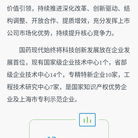
介
务
价值引领，持续推进深化改革、创新驱动、结
发
构调整、开放合作、提质增效，充分发挥上市
中
展
战
公司市场化优势，持续提升核心竞争力。
心
略
产
责
公
国药现代始终将科技创新发展放在企业发
品
司
任
中
展首位，现有国家级企业技术中心1个，省部
架
心
与
级企业技术中心14个，专精特新企业10家，工
构
科
所
程技术研究中心7家，是国家知识产权优势企
文
技
获
中
业及上海市专利示范企业。
化
荣
心
社
党
誉
会
发
建
责
展
任