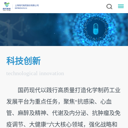
关
于
我
科技创新
们
领
technological innovation
新
导
闻
致
国药现代以践行高质量打造化学制药工业
辞
动
发展平台为重点任务，聚焦“抗感染、心血
集
管、麻醉及精神、代谢及内分泌、抗肿瘤及免
态
团
业
简
疫调节、大健康”六大核心领域，强化战略和