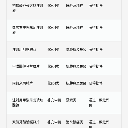
枸橼酸舒芬太尼注射
化药4类
麻醉及精神
获得批件
液
盐酸右美托咪定注射
化药4类
麻醉及精神
获得批件
液
注射用阿糖胞苷
化药4类
抗肿瘤及免疫
获得批件
甲磺酸伊马替尼片
化药4类
抗肿瘤及免疫
获得批件
阿普米司特片
化药4类
抗肿瘤及免疫
获得批件
注射用甲泼尼龙琥珀
补充申请
激素类
通过一致性评
酸钠
价
双氯芬酸钠缓释片
补充申请
消炎镇痛类
通过一致性评
价