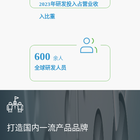
2023年研发投入占营业收
资
信
息
入比重
者
相
关
关
声
系
明
600
药
余人
相
全球研发人员
物
关
公
警
告
戒
帮
助
打造国内一流产品品牌
与