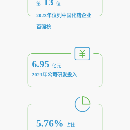
13
工
历
第
位
员
程
作
工
2023年位列中国化药企业
党
人
风
百强榜
建
采
才
工
作
招
群
6.95
聘
团
亿元
信
工
2023年公司研发投入
作
息
公
开
招
5.76%
投
占比
标