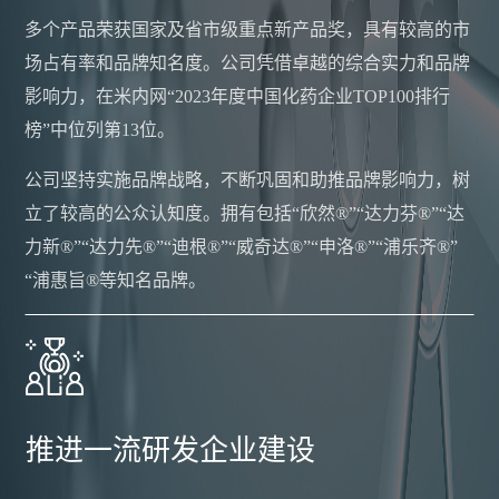
多个产品荣获国家及省市级重点新产品奖，具有较高的市
支
场占有率和品牌知名度。公司凭借卓越的综合实力和品牌
持
影响力，在米内网“2023年度中国化药企业TOP100排行
榜”中位列第13位。
公司坚持实施品牌战略，不断巩固和助推品牌影响力，树
立了较高的公众认知度。拥有包括“欣然®”“达力芬®”“达
力新®”“达力先®”“迪根®”“威奇达®”“申洛®”“浦乐齐®”
“浦惠旨®等知名品牌。
推进一流研发企业建设