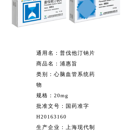
略
聘
公
资
药
团
信
采
公
工
息
开
者
物
帮
司
作
相
架
关
警
助
关
构
声
系
戒
与
所
明
通用名：普伐他汀钠片
获
相
支
商品名：浦惠旨
荣
关
持
誉
类别：心脑血管系统药
公
发
物
告
展
规格：20mg
历
批准文号：国药准字
程
H20163160
生产企业：上海现代制