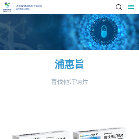
关
领
于
新
导
我
闻
业
致
浦惠旨
辞
产
们
动
务
责
集
品
普伐他汀钠片
社
态
中
任
党
团
中
会
简
心
党
心
与
建
人
责
介
科
建
任
发
文
工
才
信
技
工
员
展
中
作
招
化
作
招
息
投
工
战
心
群
标
风