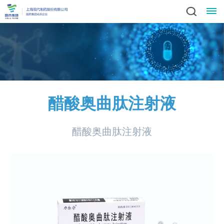
关
领
于
新
导
我
闻
业
致
醋酸奥曲肽注射液
辞
产
们
动
务
责
集
品
醋酸奥曲肽注射液
社
态
中
任
党
团
中
会
简
心
党
心
与
建
人
责
介
科
建
任
发
文
工
才
信
技
工
员
展
中
作
招
化
作
招
息
投
工
战
心
群
标
风