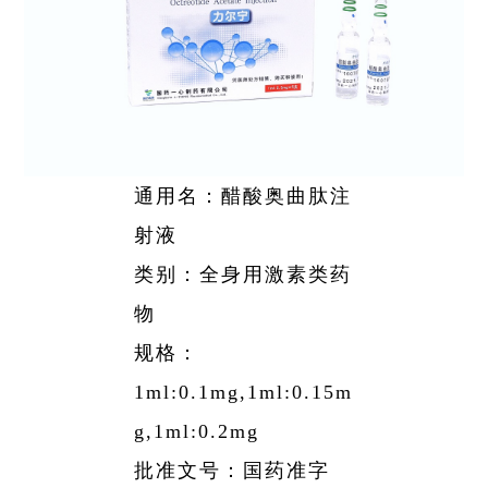
略
聘
公
资
药
团
信
采
公
工
息
开
者
物
帮
司
作
相
架
关
警
助
关
构
声
系
戒
与
所
明
通用名：醋酸奥曲肽注
获
相
支
射液
荣
关
持
誉
类别：全身用激素类药
公
发
物
告
展
规格：
历
1ml:0.1mg,1ml:0.15m
程
g,1ml:0.2mg
批准文号：国药准字