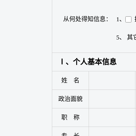
从何处得知信息：
1、
5、 
Ⅰ、个人基本信息
姓 名
政治面貌
职 称