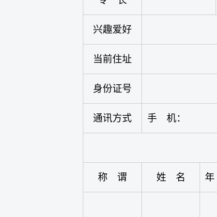
专 长
兴趣爱好
当前住址
身份证号
通讯方式
手 机：
称 谓
姓 名
年