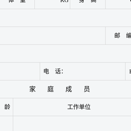
体 重
KG
身 高
邮 
电 话：
家庭成员
 龄
工作单位