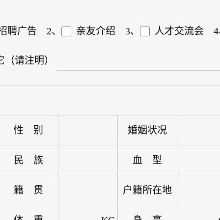
招聘广告
2、
亲友介绍
3、
人才交流会
其它（请注明）
性 别
婚姻状况
民 族
血 型
籍 贯
户籍所在地