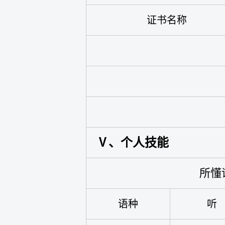
证书名称
Ⅴ、个人技能
所懂
语种
听