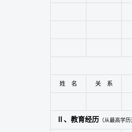
姓 名
关 系
Ⅱ、教育经历
（从最高学历