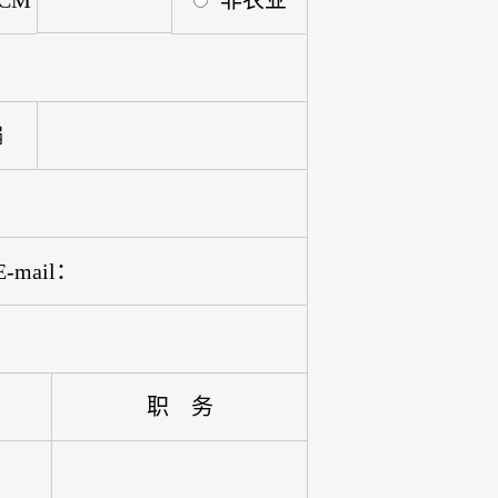
CM
非农业
编
E-mail：
职 务