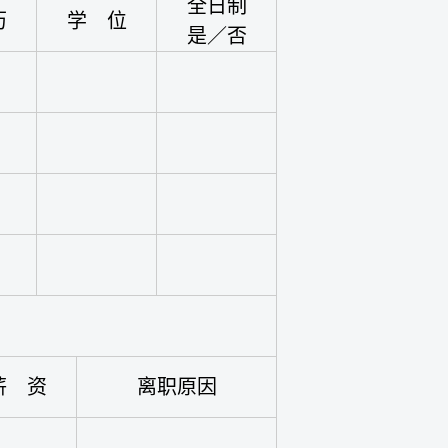
全日制
历
学 位
是／否
薪 资
离职原因