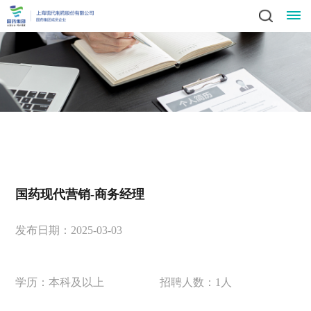
关
领
于
新
导
我
闻
业
致
辞
产
们
动
务
责
集
品
社
态
中
任
党
团
国药现代营销-商务经理
中
会
简
心
党
心
与
建
人
责
发布日期：2025-03-03
介
科
建
任
发
文
工
才
信
技
工
员
展
中
作
学历：本科及以上
招聘人数：1人
招
化
作
招
息
投
工
战
心
群
标
风