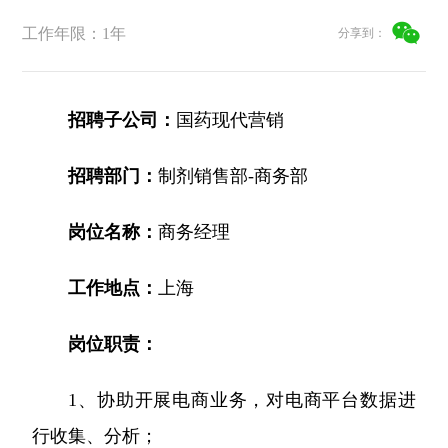
略
聘
公
资
药
团
信
采
工作年限：1年
分享到：
公
工
息
开
者
物
帮
司
作
相
架
关
警
助
关
招聘子公司：
国药现代营销
构
声
系
戒
与
所
明
招聘部门：
制剂销售部-商务部
获
相
支
荣
岗位名称：
商务经理
关
持
誉
公
发
工作地点：
上海
告
展
历
岗位职责：
程
1、协助开展电商业务，对电商平台数据进
行收集、分析；