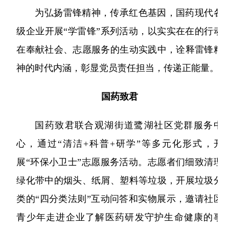
略
聘
公
资
药
团
信
为弘扬雷锋精神，传承红色基因，国药现代各
采
公
工
息
级企业开展“学雷锋”系列活动，以实实在在的行动
开
者
物
帮
司
作
相
在奉献社会、志愿服务的生动实践中，诠释雷锋精
架
关
警
助
关
构
神的时代内涵，彰显党员责任担当，传递正能量。
声
系
戒
与
所
明
国药致君
获
相
支
荣
关
国药致君联合观湖街道鹭湖社区党群服务中
持
誉
公
发
心，通过“清洁+科普+研学”等多元化形式，开
告
展
展“环保小卫士”志愿服务活动。志愿者们细致清理
历
绿化带中的烟头、纸屑、塑料等垃圾，开展垃圾分
程
类的“四分类法则”互动问答和实物展示，邀请社区
青少年走进企业了解医药研发守护生命健康的事