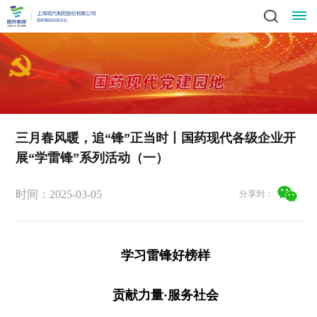
关
领
于
新
导
我
闻
业
致
三月春风暖，追“锋”正当时丨国药现代各级企业开
辞
产
展“学雷锋”系列活动（一）
们
动
务
责
集
品
社
态
时间：2025-03-05
中
分享到：
任
党
团
中
会
简
心
党
心
与
建
人
责
介
科
建
任
学习雷锋好榜样
发
文
工
才
信
技
工
员
展
中
作
招
化
作
贡献力量·服务社会
招
息
投
工
战
心
群
标
风