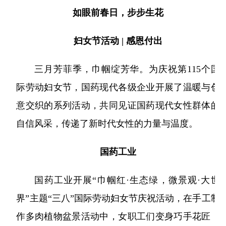
略
聘
公
资
药
团
信
如眼前春日，步步生花
采
公
工
息
开
者
物
帮
司
作
妇女节活动 | 感恩付出
相
架
关
警
助
关
构
三月芳菲季，巾帼绽芳华。为庆祝第115个国
声
系
戒
与
所
明
际劳动妇女节，国药现代各级企业开展了温暖与创
获
相
支
意交织的系列活动，共同见证国药现代女性群体的
荣
关
自信风采，传递了新时代女性的力量与温度。
持
誉
公
发
告
国药工业
展
历
国药工业开展“巾帼红·生态绿，微景观·大世
程
界”主题“三八”国际劳动妇女节庆祝活动，在手工制
作多肉植物盆景活动中，女职工们变身巧手花匠，