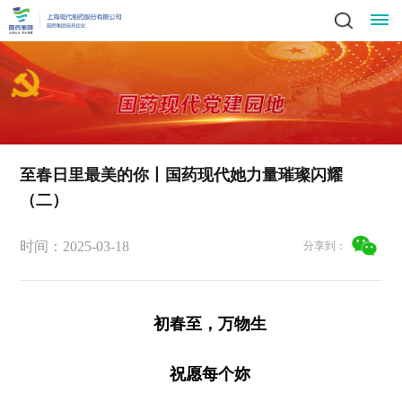
关
领
于
新
导
我
闻
业
致
至春日里最美的你丨国药现代她力量璀璨闪耀
辞
产
（二）
们
动
务
责
集
品
社
态
时间：2025-03-18
中
分享到：
任
党
团
中
会
简
心
党
心
与
建
人
责
介
科
建
任
初春至，万物生
发
文
工
才
信
技
工
员
展
中
作
招
化
作
祝愿每个妳
招
息
投
工
战
心
群
标
风