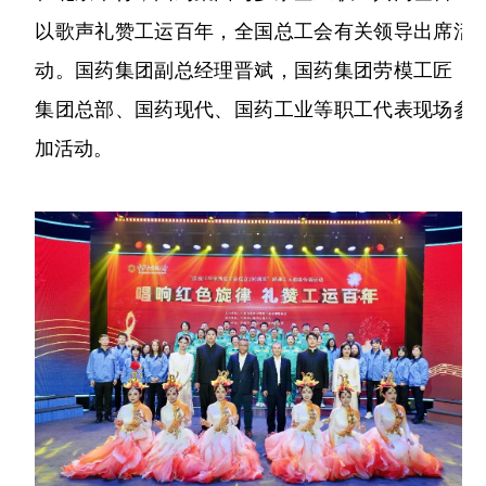
略
聘
公
资
药
团
信
以歌声礼赞工运百年，全国总工会有关领导出席活
采
公
工
息
开
者
物
动。国药集团副总经理晋斌，国药集团劳模工匠，
帮
司
作
相
架
集团总部、国药现代、国药工业等职工代表现场参
关
警
助
关
构
加活动。
声
系
戒
与
所
明
获
相
支
荣
关
持
誉
公
发
告
展
历
程