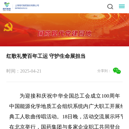
关
领
于
新
导
我
闻
业
致
红歌礼赞百年工运 守护生命展担当
辞
产
们
动
务
责
时间：2025-04-21
集
分享到：
品
社
态
中
任
党
团
中
会
简
心
党
心
与
建
人
责
为迎接和庆祝中华全国总工会成立100周年，
介
科
建
任
发
中国能源化学地质工会组织系统内广大职工开展经
文
工
才
信
技
工
员
展
中
典工人歌曲传唱活动。18日晚，活动交流展示环节
作
招
化
作
招
息
投
工
战
心
群
标
在北京举行，国药集团与多家企业职工共同登台，
风